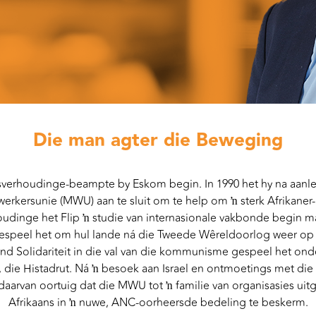
Die man agter die Beweging
dsverhoudinge-beampte by Eskom begin. In 1990 het hy na aanlei
werkersunie (MWU) aan te sluit om te help om ŉ sterk Afrikaner
udinge het Flip ŉ studie van internasionale vakbonde begin ma
espeel het om hul lande ná die Tweede Wêreldoorlog weer op t
d Solidariteit in die val van die kommunisme gespeel het onde
 die Histadrut. Ná ŉ besoek aan Israel en ontmoetings met di
daarvan oortuig dat die MWU tot ŉ familie van organisasies ui
Afrikaans in ŉ nuwe, ANC-oorheersde bedeling te beskerm.