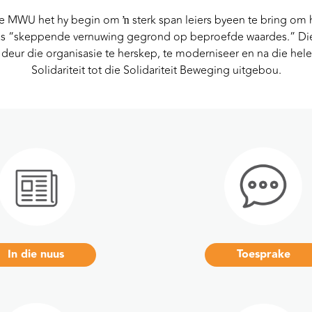
ie MWU het hy begin om ŉ sterk span leiers byeen te bring om hi
as “skeppende vernuwing gegrond op beproefde waardes.” Die
 deur die organisasie te herskep, te moderniseer en na die hele
Solidariteit tot die Solidariteit Beweging uitgebou.
In die nuus
Toesprake