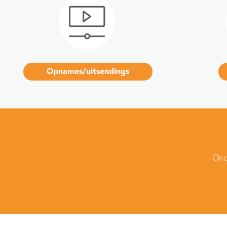
Opnames/uitsendings
Ond