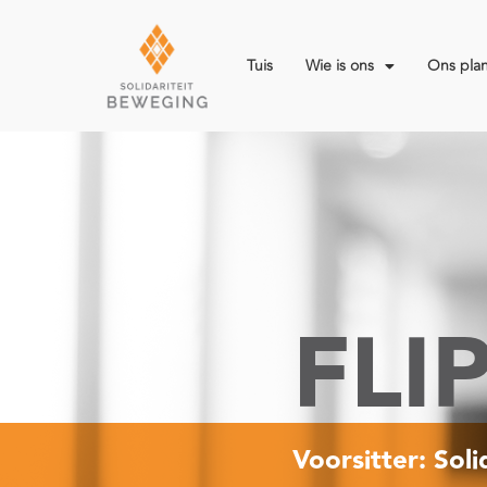
Tuis
Wie is ons
Ons pla
FLI
Voorsitter: Sol