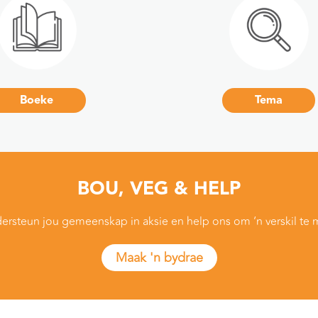
Boeke
Tema
BOU, VEG & HELP
ersteun jou gemeenskap in aksie en help ons om ‘n verskil te 
Maak 'n bydrae