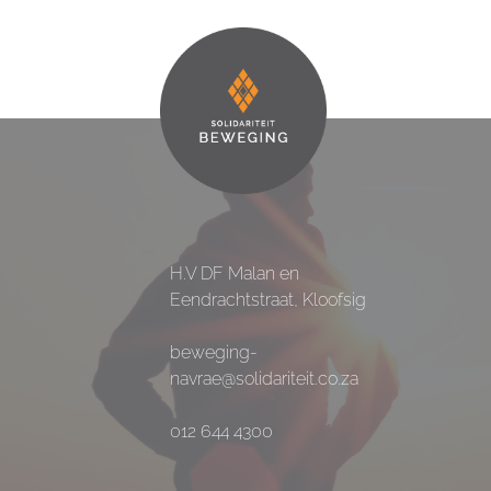
H.V DF Malan en
Eendrachtstraat, Kloofsig
beweging-
navrae@solidariteit.co.za
012 644 4300