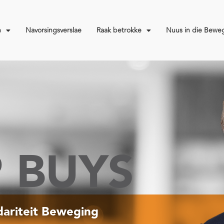
n
Navorsingsverslae
Raak betrokke
Nuus in die Bewe
P BUYS
idariteit Beweging