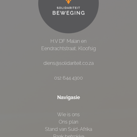
H.V DF Malan en
Eendrachtstraat, Kloofsig
diens@solidariteit.co.za
012 644 4300
Navigasie
Wie is ons
Ons plan
Stand van Suid-Afrika
Raak betrokke