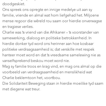
doodgeskiet.
Ons spreek ons opregte en innige medelye uit aan sy
familie, vriende en almal wat hom liefgehad het. Miljoene
mense regoor die wêreld rou saam oor hierdie onverwagse
en tragiese verlies.
Charlie was ŉ vriend van die Afrikaner – ŉ voorstander van
samewerking, dialoog en politieke betrokkenheid. In
hierdie donker tyd word ons herinner aan hoe kosbaar
politieke verdraagsaamheid is; dat verskille met respek
hanteer moet word en dat ŉ vreedsame samelewing nie as
vanselfsprekend beskou moet word nie.
Mag sy familie troos en krag vind, en mag ons almal op die
voorbeeld van verdraagsaamheid en menslikheid wat
Charlie beklemtoon het, voortbou.
Die Solidariteit Beweging staan in hierdie moeilike tyd saam
met diegene wat treur.