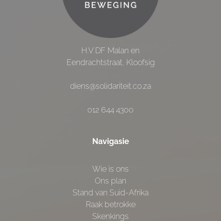
H.V DF Malan en
Eendrachtstraat, Kloofsig
diens@solidariteit.co.za
012 644 4300
Navigasie
Wie is ons
Ons plan
Stand van Suid-Afrika
Raak betrokke
Skenkings