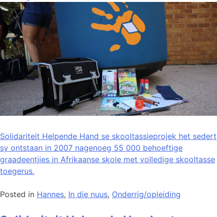
Solidariteit Helpende Hand se skooltassieprojek het sedert
sy ontstaan in 2007 nagenoeg 55 000 behoeftige
graadeentjies in Afrikaanse skole met volledige skooltasse
toegerus.
Posted in
Hannes
,
In die nuus
,
Onderrig/opleiding