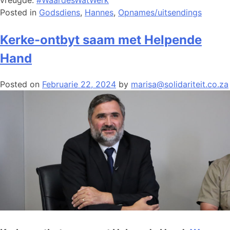
Posted in
Godsdiens
,
Hannes
,
Opnames/uitsendings
Kerke-ontbyt saam met Helpende
Hand
Posted on
Februarie 22, 2024
by
marisa@solidariteit.co.za