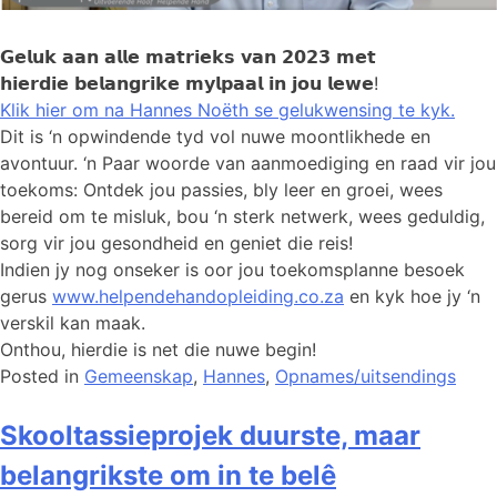
𝗚𝗲𝗹𝘂𝗸 𝗮𝗮𝗻 𝗮𝗹𝗹𝗲 𝗺𝗮𝘁𝗿𝗶𝗲𝗸𝘀 𝘃𝗮𝗻 𝟮𝟬𝟮𝟯 𝗺𝗲𝘁
𝗵𝗶𝗲𝗿𝗱𝗶𝗲 𝗯𝗲𝗹𝗮𝗻𝗴𝗿𝗶𝗸𝗲 𝗺𝘆𝗹𝗽𝗮𝗮𝗹 𝗶𝗻 𝗷𝗼𝘂 𝗹𝗲𝘄𝗲!
Klik hier om na Hannes Noëth se gelukwensing te kyk.
Dit is ‘n opwindende tyd vol nuwe moontlikhede en
avontuur. ‘n Paar woorde van aanmoediging en raad vir jou
toekoms: Ontdek jou passies, bly leer en groei, wees
bereid om te misluk, bou ‘n sterk netwerk, wees geduldig,
sorg vir jou gesondheid en geniet die reis!
Indien jy nog onseker is oor jou toekomsplanne besoek
gerus
www.helpendehandopleiding.co.za
en kyk hoe jy ‘n
verskil kan maak.
Onthou, hierdie is net die nuwe begin!
Posted in
Gemeenskap
,
Hannes
,
Opnames/uitsendings
Skooltassieprojek duurste, maar
belangrikste om in te belê