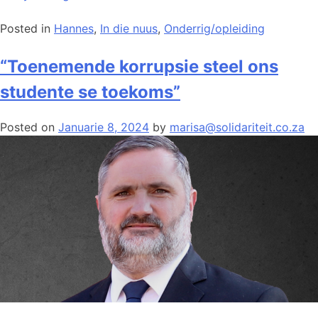
Posted in
Hannes
,
In die nuus
,
Onderrig/opleiding
“Toenemende korrupsie steel ons
studente se toekoms”
Posted on
Januarie 8, 2024
by
marisa@solidariteit.co.za