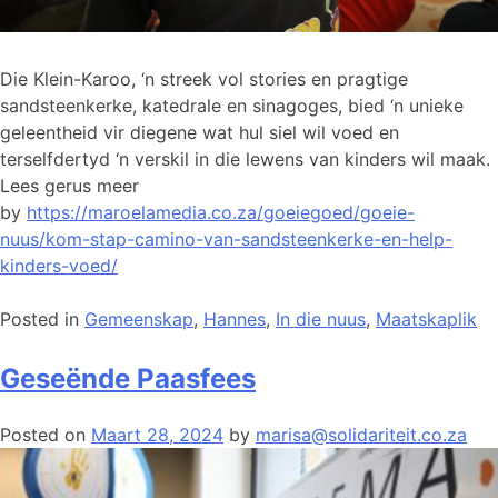
Die Klein-Karoo, ‘n streek vol stories en pragtige
sandsteenkerke, katedrale en sinagoges, bied ‘n unieke
geleentheid vir diegene wat hul siel wil voed en
terselfdertyd ‘n verskil in die lewens van kinders wil maak.
Lees gerus meer
by
https://maroelamedia.co.za/goeiegoed/goeie-
nuus/kom-stap-camino-van-sandsteenkerke-en-help-
kinders-voed/
Posted in
Gemeenskap
,
Hannes
,
In die nuus
,
Maatskaplik
Geseënde Paasfees
Posted on
Maart 28, 2024
by
marisa@solidariteit.co.za