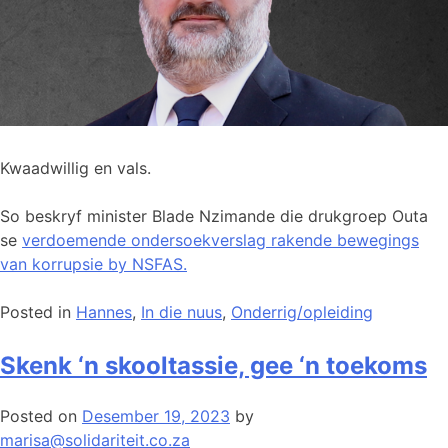
Kwaadwillig en vals.
So beskryf minister Blade Nzimande die drukgroep Outa
se
verdoemende ondersoekverslag rakende bewegings
van korrupsie by NSFAS.
Posted in
Hannes
,
In die nuus
,
Onderrig/opleiding
Skenk ‘n skooltassie, gee ‘n toekoms
Posted on
Desember 19, 2023
by
marisa@solidariteit.co.za