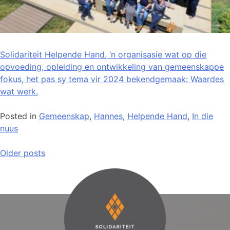
Solidariteit Helpende Hand, ‘n organisasie wat op die
opvoeding, opleiding en ontwikkeling van gemeenskappe
fokus, het pas sy tema vir 2024 bekendgemaak: Waardes
wat werk.
Posted in
Gemeenskap
,
Hannes
,
Helpende Hand
,
In die
nuus
Older posts