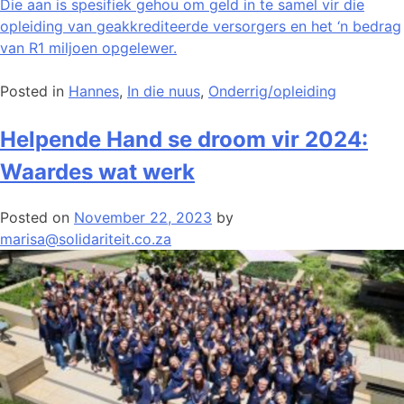
Die aan is spesifiek gehou om geld in te samel vir die
opleiding van geakkrediteerde versorgers en het ‘n bedrag
van R1 miljoen opgelewer.
Posted in
Hannes
,
In die nuus
,
Onderrig/opleiding
Helpende Hand se droom vir 2024:
Waardes wat werk
Posted on
November 22, 2023
by
marisa@solidariteit.co.za