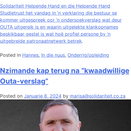
Solidariteit Helpende Hand en die Helpende Hand
Studietrust het vandag in ‘n verklaring die bestuur se
kommer uitgespreek oor ‘n ondersoekverslag wat deur
OUTA uitgereik is en waarin uitgelekte klankopnames
beskikbaar gestel is wat hoë profiel persone by ‘n
uitgebreide patronaatnetwerk betrek
.
Posted in
Hannes
,
In die nuus
,
Onderrig/opleiding
Nzimande kap terug na “kwaadwillige
Outa-verslag”
Posted on
Januarie 8, 2024
by
marisa@solidariteit.co.za