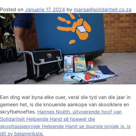
Posted on
Januarie 17, 2024
by
marisa@solidariteit.co.za
Een ding wat byna elke ouer, veral die tyd van die jaar in
gemeen het, is die knouende aankope van skoolklere en
skryfbehoeftes.
Hannes Noëth, uitvoerende hoof van
Solidariteit Helpende Hand sê hoewel die
skooltassieprojek Helpende Hand se duurste projek is, is
dit sy belangrikste.