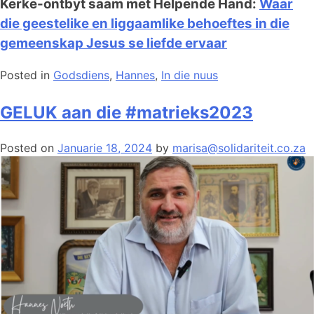
Kerke-ontbyt saam met Helpende Hand:
Waar
die geestelike en liggaamlike behoeftes in die
gemeenskap Jesus se liefde ervaar
Posted in
Godsdiens
,
Hannes
,
In die nuus
GELUK aan die #matrieks2023
Posted on
Januarie 18, 2024
by
marisa@solidariteit.co.za